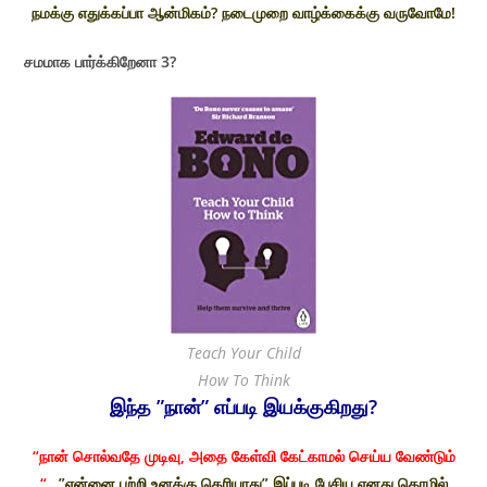
நமக்கு எதுக்கப்பா ஆன்மிகம்? நடைமுறை வாழ்க்கைக்கு வருவோமே!
சமமாக பார்க்கிறேனா 3?
Teach Your Child
How To Think
இந்த ”நான்” எப்படி இயக்குகிறது?
“நான் சொல்வதே முடிவு, அதை கேள்வி கேட்காமல் செய்ய வேண்டும்
“
…”என்னை பற்றி உனக்கு தெரியாது” இப்படி பேசிய எனது தொழில்