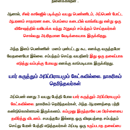
நினைக்கிறேன் .
ஆனால்,
சிலர் காலேஜில் படிக்கும் வயது பெண்ணிடம், அப்பெண் போட்ட
ஆபரணம் சாதாரண கடை பொம்மை கடையில் வாங்கியது என்று ஒரு
விசேஷத்தில் வலியக்க வந்து அதுவும் சம்பந்தம் செய்தவர்கள்
சொல்வது அபரிதமான வேடிக்கையாக இருக்கிறது.
அந்த இளம் பெண்ணின் மனம் புண்பட்டது கூட எனக்கு வருத்தமோ
வேதனையோ இல்லை. சம்பந்தம் செய்த வயதினர்
இது ஒரு தலைப்பாக
எடுத்து வம்புக்கு போவது
எனக்கு காமெடியாக இருக்கிறது.
யார் கருத்தும் அபிப்பிராயமும் கேட்கவில்லை. நாகரிகம்
தெரிந்தவர்கள்
அப்பெண் எனது 3 வயது பேத்தி போல
யார் கருத்தும் அபிப்பிராயமும்
கேட்கவில்லை.
நாகரிகம் தெரிந்தவர்கள், அந்த ஆபரணத்தை பற்றி
கண்டுகொள்ளாமல் இருக்கலாம்.
கம்முனு இருந்தாலே பல பிரச்னையை
தவிர்த்து விடலாம்
. சமபந்தமே இல்லாத ஒரு விஷயத்தை சம்பந்தம்
செய்து பேரன் பேத்தி எடுத்தவர்கள் அப்படி ஒரு
உருப்படாத தலைப்பை