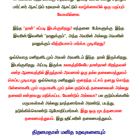
பார்ட்னர் ஆகட்டும் உறவுகள் ஆகட்டும்
வாழ்க்கையில் ஒரு பருப்பும்
வேகவில்லை.
இந்த
”நான்” எப்படி இயக்குகிறது?
எத்தனை பேர்களுக்கு இந்த
இவரின்/இவளின் “நானுக்கும்”, அந்த அவரின் அல்லது அவளின்
நானுக்கும்
வித்தியாசம் பார்க்க முடிகிறது?
ஒவ்வொரு மனிதனிடமும் அவன் அவனிடம் இந்த நான் இருக்கிறது,
இயங்குகிறது. அப்படி இருக்க
உலகத்திலேயே நான்தான் சிறந்தவன்
என்ற ஆணவத்தில் இருந்தால் அவனால் ஒரு நல்ல தலைமைத்துவம்
செய்ய முடியாது.
ஒவ்வொரு மனிதனும்
குறைந்த பட்சம் தனது சொந்த
பிள்ளைகளிடமும் மருமகளிடமும் நல்ல குடும்பத் தலைலைவன் அல்லது
தலைவி என்றாவது மதிக்கப்பட வேண்டும் அல்லவா?
பல குடும்பங்களில்
மருமகள்கள் அல்லது நாத்தனார்கள் அரண்டு, பயந்து,
நடுங்கிக்கொண்டு ஆமோதிப்பார்கள்.
இது ஒரு மூடத்தனமான
தலைமைத்துவம்.
இது ஹிட்லரின் தலைமைத்துவம்.
திறமைதான் மனித உறவுகளையும்