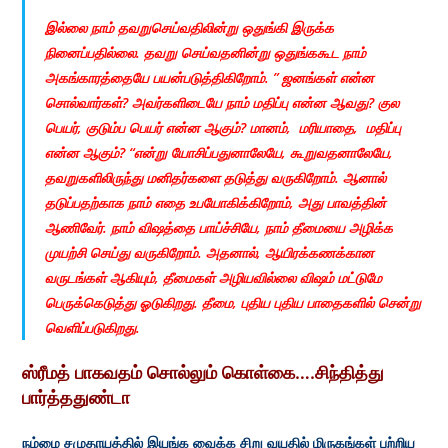
இல்லை நாம் தவறுசெய்வதிலின்று ஒதுங்கி இருக்க
நினைப்பதில்லை. தவறு செய்வதனின்று ஒதுங்ககூட நாம்
அகங்காரத்தையே பயன்படுத்திகிறோம். ” ஜனங்கள் என்ன
சொல்வார்கள்? அவர்களிடையே நாம் மதிப்பு என்ன ஆவது? குல
பெயர், குடும்ப பெயர் என்ன ஆகும்? மானம், மரியாதை, மதிப்பு
என்ன ஆகும்? “என்று யோசிப்பதுனாலேயே, கூறுவதனாலேயே,
தவறுகளிலிருந்து மனிதர்களை தடுத்து வருகிறோம். ஆனால்
தடுப்பதற்காக நாம் எதை உபயோகிக்கிறோம், அது பாவத்தின்
ஆணிவேர். நாம் விஷத்தை பாய்ச்சியே, நாம் தீமையை அழிக்க
முயற்சி செய்து வருகிறோம். அதனால், ஆயிரக்கணக்கான
வருடங்கள் ஆகியும், தீமைகள் அழியவில்லை விஷம் மட்டுமே
பெருக்கெடுத்து ஓடுகிறது. தீமை, புதிய புதிய பாதைகளில் சென்று
வெளிப்படுகிறது.
ஸ்ரீமத் பாகவதம் சொல்லும் கொள்கை….சிந்தித்து
பார்த்ததுண்டா
நம்மை சமுதாயத்தில் இயங்க வைக்க சிறு வயதில் மிருகங்கள் பற்றிய