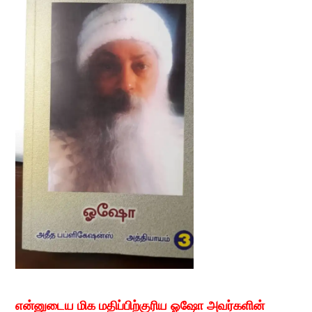
என்னுடைய மிக மதிப்பிற்குரிய ஓஷோ அவர்களின்