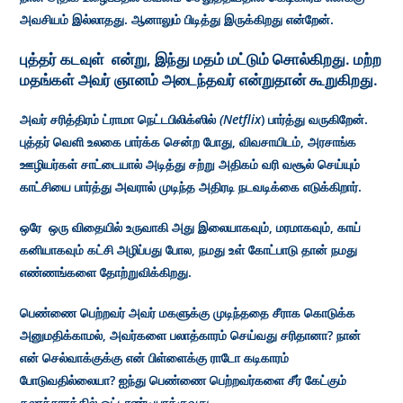
அவசியம் இல்லாதது. ஆனாலும் பிடித்து இருக்கிறது என்றேன்.
புத்தர் கடவுள் என்று, இந்து மதம் மட்டும் சொல்கிறது. மற்ற
மதங்கள் அவர் ஞானம் அடைந்தவர் என்றுதான் கூறுகிறது.
அவர் சரித்திரம் ட்ராமா நெட்டபிலிக்ஸில்
(Netflix
) பார்த்து வருகிறேன்.
புத்தர் வெளி உலகை பார்க்க சென்ற போது, விவசாயிடம், அரசாங்க
ஊழியர்கள் சாட்டையால் அடித்து சற்று அதிகம் வரி வசூல் செய்யும்
காட்சியை பார்த்து அவரால் முடிந்த அதிரடி நடவடிக்கை எடுக்கிறார்.
ஒரே ஒரு விதையில் உருவாகி அது இலையாகவும், மரமாகவும், காய்
கனியாகவும் கட்சி அழிப்பது போல, நமது உள் கோட்பாடு தான் நமது
எண்ணங்களை தோற்றுவிக்கிறது.
பெண்ணை பெற்றவர் அவர் மகளுக்கு முடிந்ததை சீராக கொடுக்க
அனுமதிக்காமல், அவர்களை பலாத்காரம் செய்வது சரிதானா? நான்
என் செல்வாக்குக்கு என் பிள்ளைக்கு ராடோ கடிகாரம்
போடுவதில்லையா? ஐந்து பெண்ணை பெற்றவர்களை சீர் கேட்கும்
கலாச்சாரத்தில் ஓட்டாண்டியாக்குவது