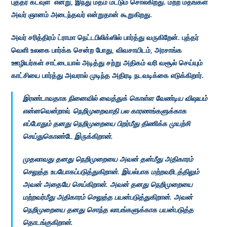
புத்தர் கடவுள் என்று, இந்து மதம் மட்டும் சொல்கிறது. மற்ற மதங்கள்
அவர் ஞானம் அடைந்தவர் என்றுதான் கூறுகிறது.
அவர் சரித்திரம் ட்ராமா நெட்டபிலிக்ஸில் பார்த்து வருகிறேன். புத்தர்
வெளி உலகை பார்க்க சென்ற போது, விவசாயிடம், அரசாங்க
ஊழியர்கள் சாட்டையால் அடித்து சற்று அதிகம் வரி வசூல் செய்யும்
காட்சியை பார்த்து அவரால் முடிந்த அதிரடி நடவடிக்கை எடுக்கிறார்.
இரண்டாவதாக நினைவில் வைத்துக் கொள்ள வேண்டிய விஷயம்
என்னவென்றால், நெறிமுறைவாதி பல காரணங்களுக்காக
எப்போதும் தனது நெறிமுறையை பிறர்மீது திணிக்க முயற்சி
செய்துகொண்டே இருக்கிறான்.
முதலாவது தனது நெறிமுறையை அவன் தன்மீது அதிகாரம்
செலுத்த உபயோகப்படுத்துகிறான். இயல்பாக மற்றவரிடத்திலும்
அவன் அதையே செய்கிறான். அவன் தனது நெறிமுறையை
மற்றவர்மீது அதிகாரம் செலுத்த பயன்படுத்துகிறான். அவன்
நெறிமுறையை தனது சொந்த லாபங்களுக்காக பயன்படுத்த
தொடங்குகிறான்.