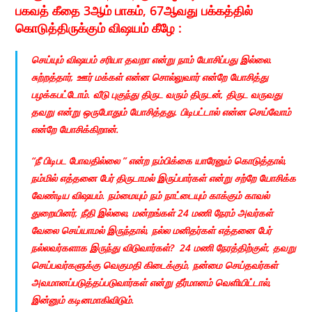
பகவத் கீதை 3ஆம் பாகம், 67ஆவது பக்கத்தில்
கொடுத்திருக்கும் விஷயம் கீழே :
செய்யும் விஷயம் சரியா தவறா என்று நாம் யோசிப்பது இல்லை.
சுற்றத்தார், ஊர் மக்கள் என்ன சொல்லுவார் என்றே யோசித்து
பழக்கபட்டோம். வீடு புகுந்து திருட வரும் திருடன், திருட வருவது
தவறு என்று ஒருபோதும் யோசித்தது. பிடிபட்டால் என்ன செய்வோம்
என்றே யோசிக்கிறான்.
“நீ பிடிபட போவதில்லை ” என்ற நம்பிக்கை யாரேனும் கொடுத்தால்,
நம்மில் எத்தனை பேர் திருடாமல் இருப்பார்கள் என்று சற்றே யோசிக்க
வேண்டிய விஷயம். நம்மையும் நம் நாட்டையும் காக்கும் காவல்
துறையினர், நீதி இல்லை, மன்றங்கள் 24 மணி நேரம் அவர்கள்
வேலை செய்யாமல் இருந்தால், நல்ல மனிதர்கள் எத்தனை பேர்
நல்லவர்களாக இருந்து விடுவார்கள்? 24 மணி நேரத்திற்குள், தவறு
செய்பவர்களுக்கு வெகுமதி கிடைக்கும், நன்மை செய்தவர்கள்
அவமானப்படுத்தப்படுவார்கள் என்று தீர்மானம் வெளியிட்டால்,
இன்னும் கடினமாகிவிடும்.