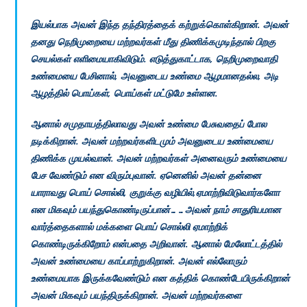
இயல்பாக அவன் இந்த தந்திரத்தைக் கற்றுக்கொள்கிறான். அவன்
தனது நெறிமுறையை மற்றவர்கள் மீது திணிக்கமுடிந்தால் பிறகு
செயல்கள் எளிமையாகிவிடும். எடுத்துகாட்டாக, நெறிமுறைவாதி
உண்மையை பேசினால், அவனுடைய உண்மை ஆழமானதல்ல, அடி
ஆழத்தில் பொய்கள், பொய்கள் மட்டுமே உள்ளன.
ஆனால் சமுதாயத்திலாவது அவன் உண்மை பேசுவதைப் போல
நடிக்கிறான். அவன் மற்றவர்களிடமும் அவனுடைய உண்மையை
திணிக்க முயல்வான். அவன் மற்றவர்கள் அனைவரும் உண்மையை
பேச வேண்டும் என விரும்புவான். ஏனெனில் அவன் தன்னை
யாராவது பொய் சொல்லி, குறுக்கு வழியில்,ஏமாற்றிவிடுவார்களோ
என மிகவும் பயந்துகொண்டிருப்பான்……அவன் நாம் சாதுரியமான
வார்த்தைகளால் மக்களை பொய் சொல்லி ஏமாற்றிக்
கொண்டிருக்கிறோம் என்பதை அறிவான். ஆனால் மேலோட்டத்தில்
அவன் உண்மையை காப்பாற்றுகிறான். அவன் எல்லோரும்
உண்மையாக இருக்கவேண்டும் என கத்திக் கொண்டேயிருக்கிறான்
அவன் மிகவும் பயந்திருக்கிறான். அவன் மற்றவர்களை