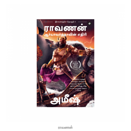
ராவணன்