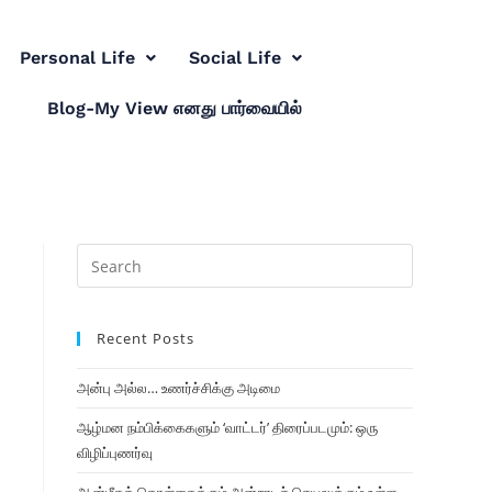
Personal Life
Social Life
Blog-My View எனது பார்வையில்
Recent Posts
அன்பு அல்ல… உணர்ச்சிக்கு அடிமை
ஆழ்மன நம்பிக்கைகளும் ‘வாட்டர்’ திரைப்படமும்: ஒரு
விழிப்புணர்வு