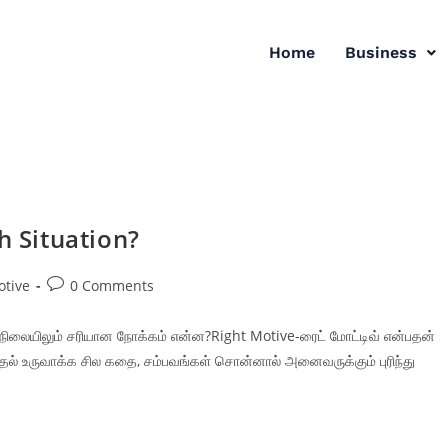
Home
Business
h Situation?
otive
0 Comments
நிலையிலும் சரியான நோக்கம் என்ன?Right Motive-ரைட் மோட்டிவ் என்பதன்
ிதல் உருவாக்க சில கதை, சம்பவங்கள் சொன்னால் அனைவருக்கும் புரிந்து