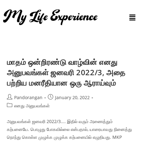
மாதம் ஒன்றிரண்டு வாழ்வின் எனது
அனுபவங்கள் ஜனவரி 2022/3, அதை
பற்றிய மனரீதியான ஒரு ஆராய்வும்
Pandorangan
January 20, 2022
எனது அனுபவங்கள்
அனுபவங்கள் ஜனவரி 2022/3.... இதில் வரும் அணைத்தும்
கற்பனையே. பொழுது போகவில்லை என்பதால், யாரையாவது நினைத்து
நொந்து கொள்ள முழுக்க முழுக்க கற்பனையில் எழுதியது. MKP