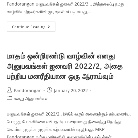
Pandorangan அனுபவங்கள் ஜனவரி 2022/3... இத்தலைப்பு நமது
வாழ்வில் மற்றவர்களின் முடிவுகள் எப்படி வயது,…
Continue Reading
மாதம் ஒன்றிரண்டு வாழ்வின் எனது
அனுபவங்கள் ஜனவரி 2022/2, அதை
பற்றிய மனரீதியான ஒரு ஆராய்வும்
Pandorangan
January 20, 2022
எனது அனுபவங்கள்
அனுபவங்கள் ஜனவரி 2022/2.. இதில் வரும் அணைத்தும் கற்பனையே.
பொழுது போகவில்லை என்பதால், யாரையாவது நினைத்து நொந்து
கொள்ள முழுக்க முழுக்க கற்பனையில் எழுதியது. MKP
Pandorangan அந்த மனிதனின் துணைவியின் புலம்பல்கள்.