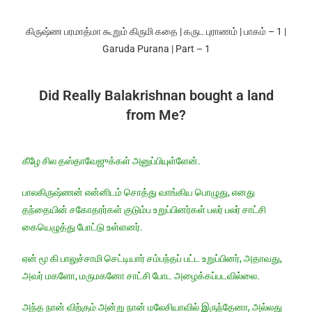
கிருஷ்ண பரமாத்மா கூறும் கிருமி கதை | கருட புராணம் | பாகம் – 1 |
Garuda Purana | Part – 1
Did Really Balakrishnan bought a land
from Me?
கீழே சில தஸ்தாவேஜுக்கள் அனுப்பியுள்ளேன்.
பாலகிருஷ்ணன் என்னிடம் சொத்து வாங்கிய பொழுது, எனது
தந்தையின் சகோதரர்கள் குடும்ப உறுப்பினர்கள் பலர் பலர் சாட்சி
கையெழுத்து போட்டு உள்ளனர்.
ஏன் மூ கி பாலுச்சாமி செட்டியார் சம்பந்தப் பட்ட உறுப்பினர், அதாவது,
அவர் மகளோ, மருமகனோ சாட்சி போட அழைக்கப்படவில்லை.
அந்த நான் விற்கும் அன்று நான் மலேசியாவில் இருந்தேனா, அல்லது